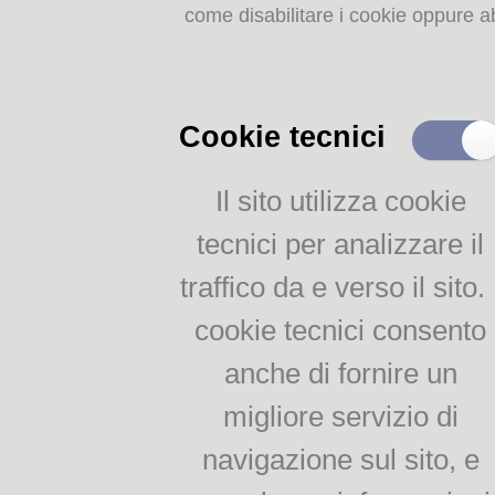
come disabilitare i cookie oppure ab
Storia dell'agricoltura
parmense: indice
MEMORIE
RITROVATE
Cookie tecnici
Chiese, Oratori, Chiostri
e Conventi
Il sito utilizza cookie
«Quando non vi sarà più c
Il 25 aprile delle tradizioni
tecnici per analizzare il
non vi saranno più lettere, 
popolari
Antonin Carême,
L'arte dell
Via della salute
traffico da e verso il sito. 
elementare e pratico,
2007.
Tempo di guerra, tempo
d'amore
cookie tecnici consento
Academia Barilla, con l'inten
della gastronomia italiana, m
anche di fornire un
storiche della gastronomia i
AGRICOLTURA
migliore servizio di
liberamente dal sito “Parma 
siglata con il Comune di Par
PARMENSE
navigazione sul sito, e
La Biblioteca digitale si arri
Agricoltura parmense: