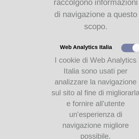
raccolgono informazioni
un corpus via via sempre più
indici
storica italiana.
Agricoltura parmense
di navigazione a questo
raggr.
I testi digitalizzati, tutti di 
scopo.
Il gelso e la bachicoltura
possono essere direttamente c
permette di stampare liberam
la progressiva pubblicazione 
RAGGRUPPAMENTI
Web Analytics Italia
volumi.
I cookie di Web Analytics
Monografie
Academia Barilla 1
Italia sono usati per
Indice biblio
Academia Barilla 2
analizzare la navigazione
Per ricevere il file PDF dei 
sul sito al fine di migliorarl
inoltrare mail di richiesta con 
e fornire all'utente
all'indirizzo
info@academiab
un'esperienza di
Sito web:
Biblioteca Gastro
navigazione migliore
ACADEMIA BARILLA
è il c
diffusione della Cultura Gast
possibile.