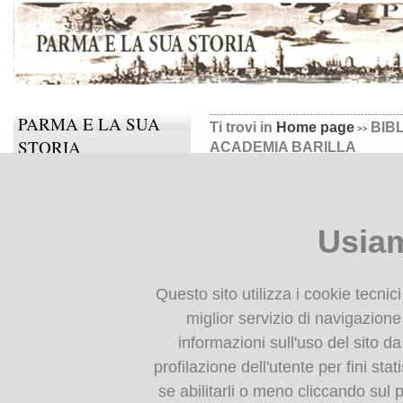
PARMA E LA SUA
Ti trovi in
Home page
BIB
STORIA
ACADEMIA BARILLA
Il progetto
BIBLIOTECA GASTRON
Informazioni e contatti
ACADEMIA BARILLA
Usiam
Collabora anche tu
BIBLIOTECA
Questo sito utilizza i cookie tecnic
DIGITALE
miglior servizio di navigazione 
informazioni sull'uso del sito da
Monografie: indice
profilazione dell'utente per fini stat
Periodici: indice
se abilitarli o meno cliccando sul 
Cartografia storica