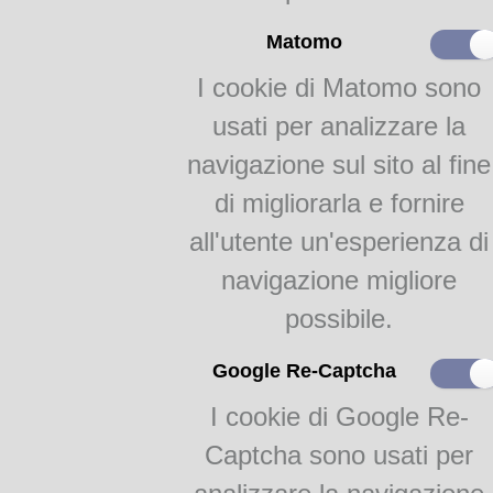
Parma, famosa nel mondo per l
prestigio dell’industria alime
Matomo
d’incontro tra i più qualifica
amanti della cultura alimentar
I cookie di Matomo sono
Academia Barilla nasce con l
usati per analizzare la
conoscenza dei prodotti e de
navigazione sul sito al fine
specifici corsi di formazione
collaborazione con istituzioni
di migliorarla e fornire
Un posto particolare all'inte
all'utente un'esperienza di
Biblioteca Gastronomica
, 
navigazione migliore
sull’evoluzione della gastron
oltre
15.000 volumi a stam
possibile.
testate periodiche, 5.000 
tema gastronomico.
Google Re-Captcha
La Biblioteca gastronomica d
I cookie di Google Re-
il Comune di Parma
, fa pa
custodisce autentici capolavo
Captcha sono usati per
La consultazione della bibliot