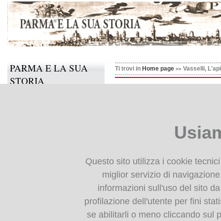
PARMA E LA SUA
Ti trovi in
Home page
Vasselli, L'ap
STORIA
Vasselli, L'apicio, overo i
Il progetto
Informazioni e contatti
Usiam
Collabora anche tu
BIBLIOTECA
Questo sito utilizza i cookie tecnic
DIGITALE
miglior servizio di navigazione 
informazioni sull'uso del sito da
Monografie: indice
profilazione dell'utente per fini stat
Periodici: indice
se abilitarli o meno cliccando sul 
Cartografia storica