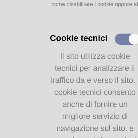
come disabilitare i cookie oppure ab
Storia dell'agricoltura
parmense: indice
MEMORIE
RITROVATE
Cookie tecnici
Chiese, Oratori, Chiostri
e Conventi
Il sito utilizza cookie
Il 25 aprile delle tradizioni
tecnici per analizzare il
popolari
Via della salute
traffico da e verso il sito. 
Tempo di guerra, tempo
d'amore
cookie tecnici consento
anche di fornire un
AGRICOLTURA
migliore servizio di
PARMENSE
navigazione sul sito, e
Agricoltura parmense: