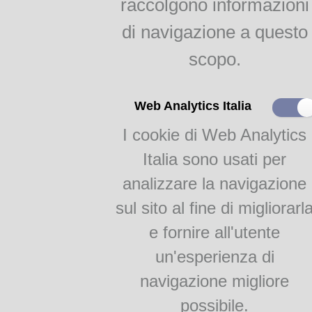
raccolgono informazioni
indici
Agricoltura parmense
di navigazione a questo
raggr.
scopo.
Il gelso e la bachicoltura
FlipBooks 2:
Apicio overo il maestro de conv
RAGGRUPPAMENTI
Web Analytics Italia
I cookie di Web Analytics
Monografie
Academia Barilla 1
Italia sono usati per
Academia Barilla 2
analizzare la navigazione
sul sito al fine di migliorarl
e fornire all'utente
un'esperienza di
navigazione migliore
Teca Digitale Biblioteche del Comune di Parma - V.lo Santa Maria 5, 43125 Pa
possibile.