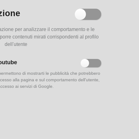
zione
Parma e i suoi dialetti
filazione per analizzare il comportamento e le
oporre contenuti mirati corrispondenti al profilo
dell'utente
outube
Le strade di Parma
 permettono di mostrarti le pubblicità che potrebbero
 accesso alla pagina e sul comportamento dell'utente,
'accesso ai servizi di Google.
Aurea Parma: indici della
rivista