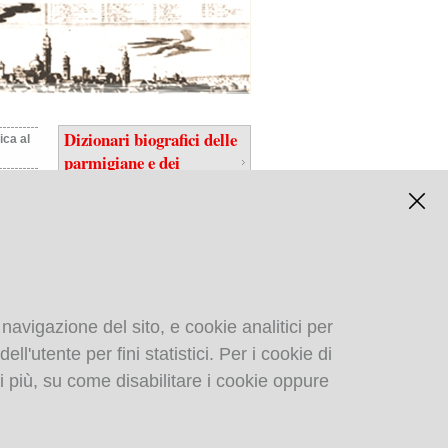
Dizionari biografici delle
ica al
parmigiane e dei
parmigiani
orica
colo
 navigazione del sito, e cookie analitici per
ll'utente per fini statistici. Per i cookie di
Biblioteca digitale
i più, su come disabilitare i cookie oppure
gastronomica di: