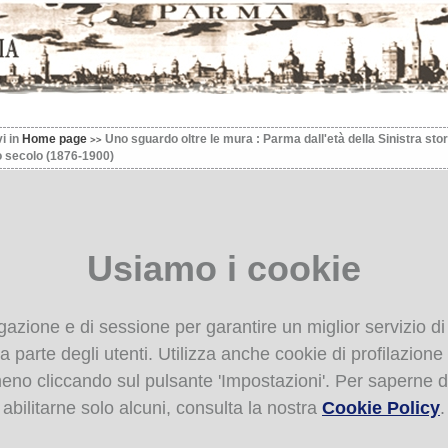
vi in
Home page
Uno sguardo oltre le mura : Parma dall'età della Sinistra stor
 secolo (1876-1900)
sguardo oltre le mura : Parma dall'età della Sinistra st
nuovo secolo (1876-1900)
Usiamo i cookie
guardo oltre le mura : Parma dall'età della Sinistra storica al nuovo se
6-1900).
Bologna Clueb, 2006
igazione e di sessione per garantire un miglior servizio di
 parte degli utenti. Utilizza anche cookie di profilazione de
Books 2:
 meno cliccando sul pulsante 'Impostazioni'. Per saperne d
sguardo oltre le mura
abilitarne solo alcuni, consulta la nostra
Cookie Policy
.