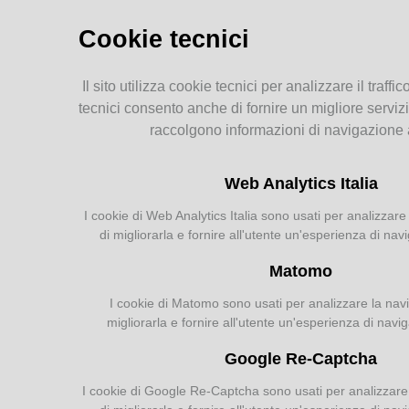
Storia dell'agricoltura
parmense: indice
Cookie tecnici
MEMORIE
Il sito utilizza cookie tecnici per analizzare il traffic
RITROVATE
tecnici consento anche di fornire un migliore servizi
raccolgono informazioni di navigazione
Chiese, Oratori, Chiostri
e Conventi
Web Analytics Italia
Il 25 aprile delle tradizioni
popolari
I cookie di Web Analytics Italia sono usati per analizzare 
Via della salute
di migliorarla e fornire all'utente un'esperienza di nav
Tempo di guerra, tempo
d'amore
Matomo
I cookie di Matomo sono usati per analizzare la navig
migliorarla e fornire all'utente un'esperienza di navi
AGRICOLTURA
Google Re-Captcha
PARMENSE
I cookie di Google Re-Captcha sono usati per analizzare l
Agricoltura parmense: