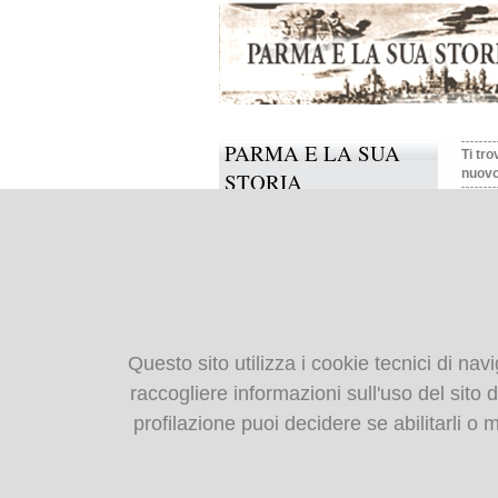
PARMA E LA SUA
Ti tro
nuovo
STORIA
Uno 
Il progetto
al 
Informazioni e contatti
Collabora anche tu
Uno s
BIBLIOTECA
(187
Questo sito utilizza i cookie tecnici di nav
DIGITALE
raccogliere informazioni sull'uso del sito da
Flip
profilazione puoi decidere se abilitarli o
Monografie: indice
Uno 
Periodici: indice
Cartografia storica