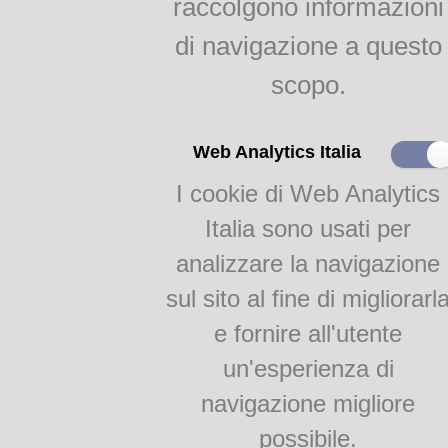
raccolgono informazioni
indici
Agricoltura parmense
di navigazione a questo
raggr.
scopo.
Il gelso e la bachicoltura
Autore: STRAFFORE
RAGGRUPPAMENTI
Web Analytics Italia
Titolo:
Lingua:
Italia
I cookie di Web Analytics
Monografie
Luogo di edizione:
Mil
Academia Barilla 1
Italia sono usati per
Editore:
Ulrico H
Academia Barilla 2
Tipografo:
Tip. Bernard
analizzare la navigazione
Data di edizione:
188
sul sito al fine di migliorarl
Edizioni conosciute:
Milan
Formato:
In 1
e fornire all'utente
Paginazione:
VII, 
un'esperienza di
Categoria:
Manua
Soggetti:
Alimentazio
navigazione migliore
umana; bevande; Regimi alimen
possibile.
Note: