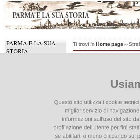
PARMA E LA SUA
Ti trovi in
Home page
Stra
STORIA
Strafforello, Alimentazio
Il progetto
Informazioni e contatti
Usiam
Collabora anche tu
BIBLIOTECA
Questo sito utilizza i cookie tecnic
DIGITALE
miglior servizio di navigazione 
informazioni sull'uso del sito da
Monografie: indice
profilazione dell'utente per fini stat
Periodici: indice
se abilitarli o meno cliccando sul 
Cartografia storica