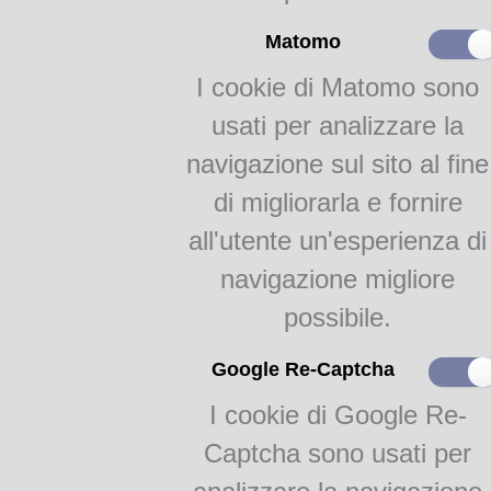
Indice
.
Matomo
Gustavo Strafforello, origina
I cookie di Matomo sono
prolifici poligrafi dell’Ottoc
enciclopediche e descrittive,
usati per analizzare la
mondo,
pubblicata nel 1883 i
navigazione sul sito al fine
geografia, storia e biografia,
collaborazione con Emilio Tr
di migliorarla e fornire
fratello Giuseppe, l’omonima 
all'utente un'esperienza di
titoli) oggi divenuta Garzant
fondatore di quella che dal 
navigazione migliore
Tipografica Editrice Torinese
possibile.
Enciclopedia popolare, pubbli
conoscitore della lingua ing
Google Re-Captcha
traduzioni ma, pure, nella r
variegato di opere, dalla
Stor
I cookie di Google Re-
Dizionario universale di tutti 
Captcha sono usati per
sempre per Pomba, della racc
con numerose monografie stor