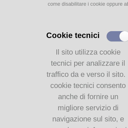
come disabilitare i cookie oppure ab
Storia dell'agricoltura
parmense: indice
MEMORIE
RITROVATE
Cookie tecnici
Chiese, Oratori, Chiostri
e Conventi
Il sito utilizza cookie
Il 25 aprile delle tradizioni
tecnici per analizzare il
popolari
Via della salute
traffico da e verso il sito. 
Tempo di guerra, tempo
d'amore
cookie tecnici consento
anche di fornire un
AGRICOLTURA
migliore servizio di
PARMENSE
navigazione sul sito, e
Agricoltura parmense: