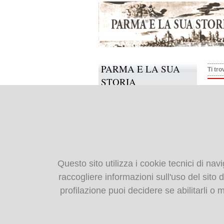
PARMA E LA SUA
Ti tro
STORIA
Ross
Il progetto
Informazioni e contatti
Collabora anche tu
BIBLIOTECA
Questo sito utilizza i cookie tecnici di nav
DIGITALE
raccogliere informazioni sull'uso del sito da
profilazione puoi decidere se abilitarli o
Monografie: indice
Periodici: indice
Cartografia storica