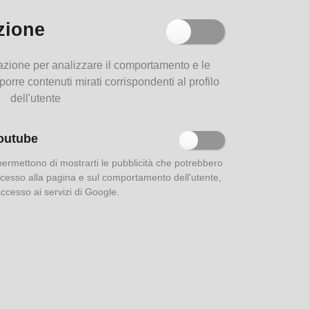
zione
Parma e i suoi dialetti
filazione per analizzare il comportamento e le
oporre contenuti mirati corrispondenti al profilo
dell'utente
outube
Le strade di Parma
 permettono di mostrarti le pubblicità che potrebbero
 accesso alla pagina e sul comportamento dell'utente,
'accesso ai servizi di Google.
Aurea Parma: indici della
rivista