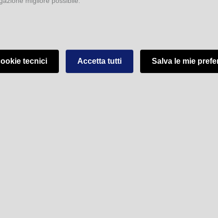
igazione migliore possibile.
ookie tecnici
Accetta tutti
Salva le mie pref
ore: ROSSETTI Giovanni Battista (XVI sec.)
itolo:
Dello scalco.
ua:
Italiano
o di edizione:
Ferrara
ore:
Domenico Mammarello
grafo:
Domenico Mammarello
 di edizione:
1584
zioni conosciute:
Ferrara, Mammarello, 1584; facsimile: Bologna,
.
ato:
In 4
ginazione:
[16], 547 (ma 549)
goria:
Scalco
etti:
Alimenti; Banchetti; Cucina: utensili; Scalco; Tavo
zio
Note:
Dedica dell'Autore a Lucrezia d'Este. Giovan batt
tti, nobile ferrarese, fu Maggiordomo e Scalco per 27 anni alla Corte d
a Ferrara. Fra i volumi del XVI secolo questo è, con l'opera del Romoli, 