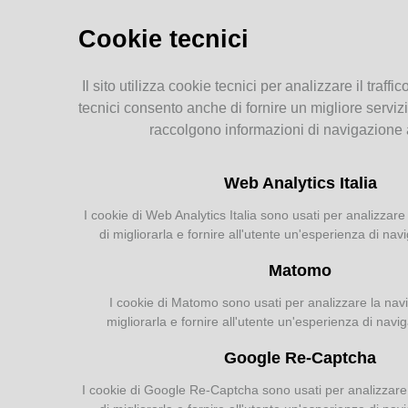
Storia dell'agricoltura
parmense: indice
Cookie tecnici
MEMORIE
Il sito utilizza cookie tecnici per analizzare il traffic
RITROVATE
tecnici consento anche di fornire un migliore servizi
raccolgono informazioni di navigazione
Chiese, Oratori, Chiostri
e Conventi
Web Analytics Italia
Il 25 aprile delle tradizioni
popolari
I cookie di Web Analytics Italia sono usati per analizzare 
Via della salute
di migliorarla e fornire all'utente un'esperienza di nav
Tempo di guerra, tempo
d'amore
Matomo
I cookie di Matomo sono usati per analizzare la navig
migliorarla e fornire all'utente un'esperienza di navi
AGRICOLTURA
Google Re-Captcha
PARMENSE
I cookie di Google Re-Captcha sono usati per analizzare l
Agricoltura parmense: