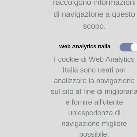
raccolgono informazioni
indici
Agricoltura parmense
di navigazione a questo
raggr.
scopo.
Il gelso e la bachicoltura
RAGGRUPPAMENTI
Web Analytics Italia
Autore
: RENGADE Jules (
I cookie di Web Analytics
Monografie
Titolo
:
I bisogni della v
Academia Barilla 1
Lingua
: Italiano
Italia sono usati per
Academia Barilla 2
Luogo di edizione
: Mila
analizzare la navigazione
Editore
: Edoardo Sonzog
sul sito al fine di migliorarl
Tipografo
: Tip. Stabilimen
Data di edizione
: 1887
e fornire all'utente
Edizioni conosciute
: Milan
un'esperienza di
1887 (dispense 19-48), 1887
Formato
: In 8
navigazione migliore
Paginazione
: 771
possibile.
Categoria
: Economia domes