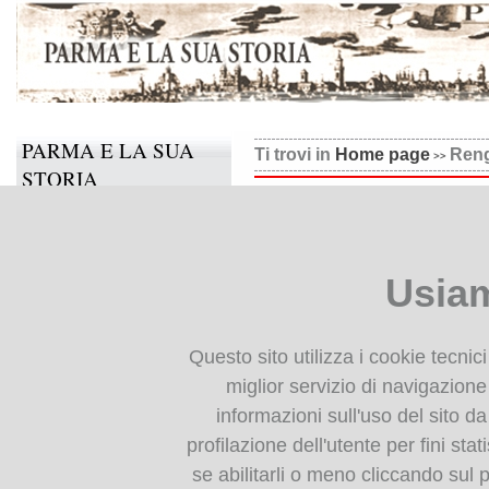
PARMA E LA SUA
Ti trovi in
Home page
Reng
STORIA
Rengade, I bisogni della v
Il progetto
Informazioni e contatti
Usiam
Collabora anche tu
BIBLIOTECA
Questo sito utilizza i cookie tecnic
DIGITALE
miglior servizio di navigazione 
informazioni sull'uso del sito da
Monografie: indice
profilazione dell'utente per fini stat
Periodici: indice
se abilitarli o meno cliccando sul 
Cartografia storica