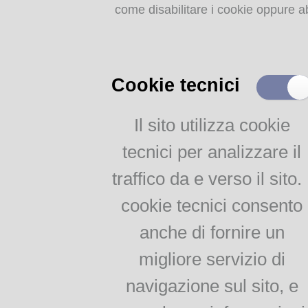
come disabilitare i cookie oppure ab
Storia dell'agricoltura
parmense: indice
MEMORIE
RITROVATE
Cookie tecnici
Chiese, Oratori, Chiostri
e Conventi
Il sito utilizza cookie
Il 25 aprile delle tradizioni
tecnici per analizzare il
popolari
Via della salute
traffico da e verso il sito. 
Tempo di guerra, tempo
d'amore
cookie tecnici consento
anche di fornire un
AGRICOLTURA
migliore servizio di
PARMENSE
navigazione sul sito, e
Agricoltura parmense: