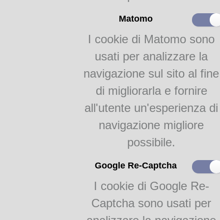
b: Igiene familiare
Matomo
Note
: Fa parte della Biblio
materie in fine.
I cookie di Matomo sono
Il giornalista scientifico
usati per analizzare la
(1841-1915) più noto, nel su
Roger era laureato in Medici
navigazione sul sito al fine
dedicandosi, piuttosto, alla d
di migliorarla e fornire
dapprima su “
Le Petit Journa
illustré
” e, a partire dal 1890
all'utente un'esperienza di
serie di articoli di volgariz
navigazione migliore
ampie opere a stampa, tradot
possibile.
Rengade è autore, oltre 
vita,
pubblicato per la prima 
Google Re-Captcha
1885 a dispense settimanali e
pubblicato in Francia in vol
I cookie di Google Re-
normale e la salute
(Sonzogn
Captcha sono usati per
rimedi
(Sonzogno, 1889).