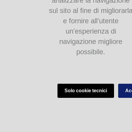
analizzare la navigazione
La produzione romanzesca 
sempre temi di carattere scie
sul sito al fine di migliorarl
1868;
Avventure straordinarie
e fornire all'utente
naturalista nei dintorni di Par
estranei neppure all’opera te
un'esperienza di
Il testo qui presentato, p
navigazione migliore
relativi al benessere fisico, 
possibile.
per i capitoli relativi alla d
cucina, della credenza e dell
descrizione di orto, frutteto, 
ci offrono uno spaccato delle
secolo.
Solo cookie tecnici
Acc
FlipBooks 2:
Bisogni (I) della vita
Teca Digitale Biblioteche del Comune di Parma - V.lo Santa Maria 5, 43125 Pa