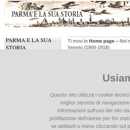
PARMA E LA SUA
Ti trovi in
Home page
Nel 
STORIA
Veneto (1900-1918)
Il progetto
Nel mondo nuovo : Parma 
Informazioni e contatti
1918)
Usiam
Collabora anche tu
BIBLIOTECA
Nel mondo nuovo : Parma da 
Questo sito utilizza i cookie tecnic
DIGITALE
1918).
Parma Monte Univers
miglior servizio di navigazione 
informazioni sull'uso del sito da
Monografie: indice
FlipBooks 2:
profilazione dell'utente per fini stat
Periodici: indice
Nel mondo nuovo
se abilitarli o meno cliccando sul 
Cartografia storica