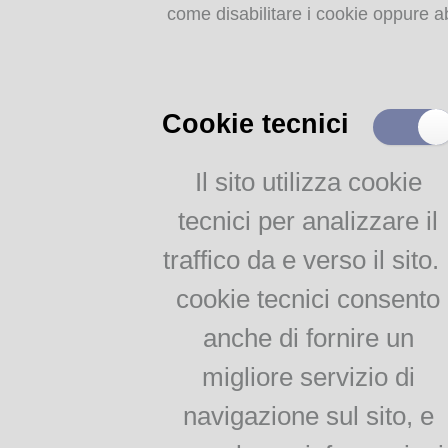
come disabilitare i cookie oppure ab
Storia dell'agricoltura
parmense: indice
MEMORIE
RITROVATE
Cookie tecnici
Chiese, Oratori, Chiostri
e Conventi
Il sito utilizza cookie
Il 25 aprile delle tradizioni
tecnici per analizzare il
popolari
Via della salute
traffico da e verso il sito. 
Tempo di guerra, tempo
d'amore
cookie tecnici consento
anche di fornire un
AGRICOLTURA
migliore servizio di
PARMENSE
navigazione sul sito, e
Agricoltura parmense: