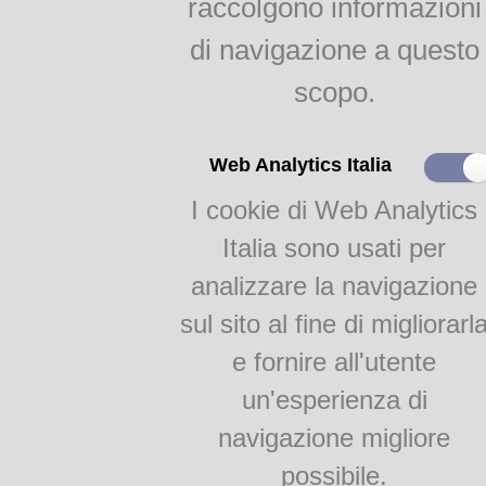
raccolgono informazioni
indici
Agricoltura parmense
di navigazione a questo
raggr.
scopo.
Il gelso e la bachicoltura
RAGGRUPPAMENTI
Web Analytics Italia
I cookie di Web Analytics
Monografie
Academia Barilla 1
Italia sono usati per
Academia Barilla 2
analizzare la navigazione
sul sito al fine di migliorarl
e fornire all'utente
un'esperienza di
navigazione migliore
Teca Digitale Biblioteche del Comune di Parma - V.lo Santa Maria 5, 43125 Pa
possibile.