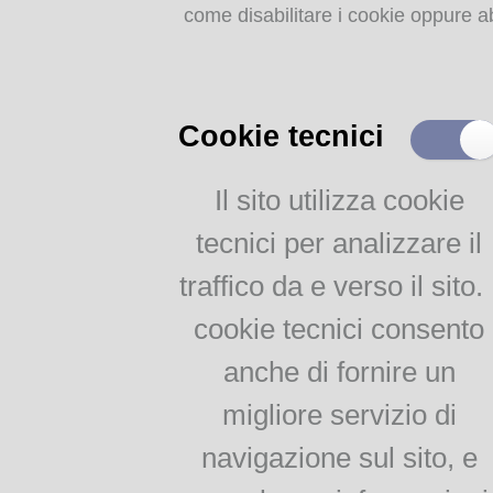
come disabilitare i cookie oppure ab
Storia dell'agricoltura
parmense: indice
MEMORIE
RITROVATE
Cookie tecnici
Chiese, Oratori, Chiostri
e Conventi
Il sito utilizza cookie
Il 25 aprile delle tradizioni
tecnici per analizzare il
popolari
Via della salute
traffico da e verso il sito. 
Tempo di guerra, tempo
d'amore
cookie tecnici consento
anche di fornire un
AGRICOLTURA
migliore servizio di
PARMENSE
navigazione sul sito, e
Agricoltura parmense: