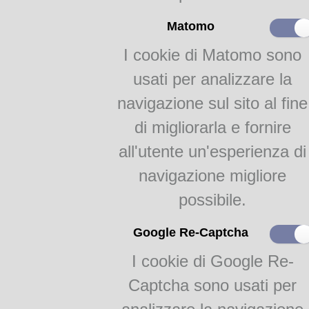
Data di edizione:
[188
Matomo
Edizioni conosciute:
Milan
Formato:
In 
I cookie di Matomo sono
Paginazione:
270, 1
usati per analizzare la
Categoria:
Ricett
Soggetti:
Conserve; Cuc
navigazione sul sito al fine
Note:
di migliorarla e fornire
Data ricavata da: Bibliografia
1998. Indice delle ricette e i
all'utente un'esperienza di
Dalla
Biblioteca Gastronom
navigazione migliore
info@academiabarilla.com
possibile.
FlipBooks 2:
Google Re-Captcha
Regina (La) delle cuoche
I cookie di Google Re-
Captcha sono usati per
Teca Digitale Biblioteche del Comune di Parma - V.lo Santa Maria 5, 43125 Pa