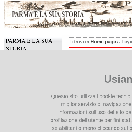
PARMA E LA SUA
Ti trovi in
Home page
Leye
STORIA
Leyer, La regina delle cuo
Il progetto
Informazioni e contatti
Usiam
Collabora anche tu
BIBLIOTECA
Questo sito utilizza i cookie tecnic
DIGITALE
miglior servizio di navigazione 
informazioni sull'uso del sito da
Monografie: indice
profilazione dell'utente per fini stat
Periodici: indice
se abilitarli o meno cliccando sul 
Cartografia storica