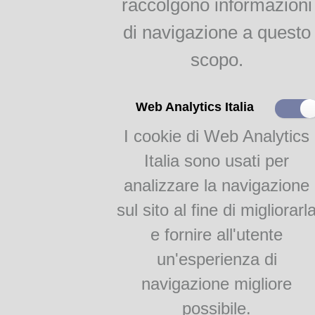
raccolgono informazioni
indici
Agricoltura parmense
di navigazione a questo
raggr.
scopo.
Il gelso e la bachicoltura
RAGGRUPPAMENTI
Web Analytics Italia
*Autore: LEYRER 
Titolo:
I cookie di Web Analytics
Monografie
La regina delle cuoche. Cuci
Academia Barilla 1
ammalati. Breviario pratico d
Italia sono usati per
Academia Barilla 2
per chi vuole diventare un’ab
analizzare la navigazione
medici. Piccolo archivio di sc
sul sito al fine di migliorarl
Istruzioni di Pasticceria, Con
D. Leyrer coadiuvato da un 
e fornire all'utente
Brébant di Parigi.
un'esperienza di
Lingua:
Italia
Luogo di edizione:
Mil
navigazione migliore
Editore:
C.F. Ma
possibile.
Tipografo:
Tip. Fave