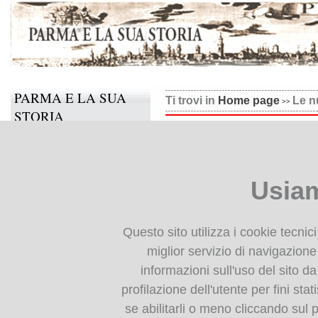
PARMA E LA SUA
Ti trovi in
Home page
Le n
STORIA
Le nuove case di Via della
Il progetto
Il decreto di Luisa Maria di 
Informazioni e contatti
della salute in Oltretorrente.
Usiam
Collabora anche tu
BIBLIOTECA
Questo sito utilizza i cookie tecnic
DIGITALE
miglior servizio di navigazione 
informazioni sull'uso del sito da
Monografie: indice
profilazione dell'utente per fini stat
Periodici: indice
se abilitarli o meno cliccando sul 
Cartografia storica