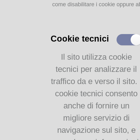
come disabilitare i cookie oppure ab
Storia dell'agricoltura
parmense: indice
Uno studio di Giovanni Ghidin
Borbone, promulgato il 4 dic
MEMORIE
una
nuova strada in Parma luo
RITROVATE
Cookie tecnici
case da fornire abitazioni co
Chiese, Oratori, Chiostri
L'esemplare riporta la dedica
e Conventi
Il sito utilizza cookie
Corradi-Cervi, direttore dell
Il 25 aprile delle tradizioni
tecnici per analizzare il
popolari
allegati:
Via della salute
traffico da e verso il sito. 
Tempo di guerra, tempo
Le nuove case di via della
d'amore
cookie tecnici consento
(3,82 MiB)
anche di fornire un
AGRICOLTURA
migliore servizio di
PARMENSE
navigazione sul sito, e
Agricoltura parmense: