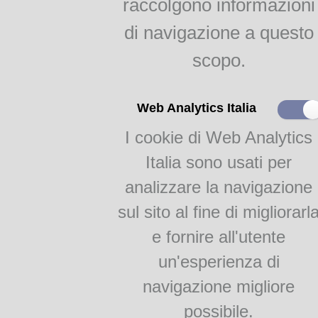
raccolgono informazioni
indici
Agricoltura parmense
di navigazione a questo
raggr.
scopo.
Il gelso e la bachicoltura
RAGGRUPPAMENTI
Web Analytics Italia
I cookie di Web Analytics
Monografie
Academia Barilla 1
Italia sono usati per
Academia Barilla 2
analizzare la navigazione
sul sito al fine di migliorarl
e fornire all'utente
un'esperienza di
navigazione migliore
Teca Digitale Biblioteche del Comune di Parma - V.lo Santa Maria 5, 43125 Pa
possibile.