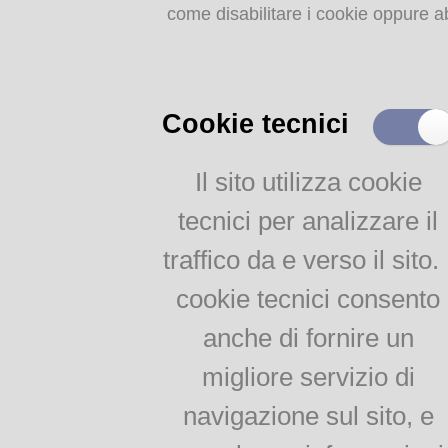
come disabilitare i cookie oppure ab
Storia dell'agricoltura
parmense: indice
MEMORIE
RITROVATE
Cookie tecnici
Chiese, Oratori, Chiostri
e Conventi
Il sito utilizza cookie
Il 25 aprile delle tradizioni
tecnici per analizzare il
popolari
Via della salute
traffico da e verso il sito. 
Tempo di guerra, tempo
d'amore
cookie tecnici consento
anche di fornire un
AGRICOLTURA
migliore servizio di
PARMENSE
navigazione sul sito, e
Agricoltura parmense: