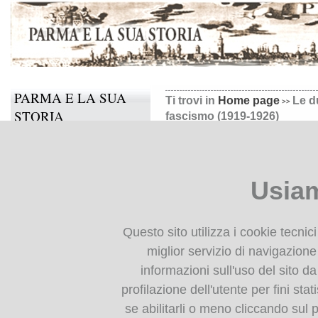
PARMA E LA SUA
Ti trovi in
Home page
Le d
STORIA
fascismo (1919-1926)
Il progetto
Le due città : Parma dal 
Informazioni e contatti
Usiam
Collabora anche tu
Le due città : Parma dal do
BIBLIOTECA
Silva, 2008
Questo sito utilizza i cookie tecnic
DIGITALE
miglior servizio di navigazione 
FlipBooks 2:
informazioni sull'uso del sito da
Monografie: indice
Le due città
profilazione dell'utente per fini stat
Periodici: indice
se abilitarli o meno cliccando sul 
Cartografia storica