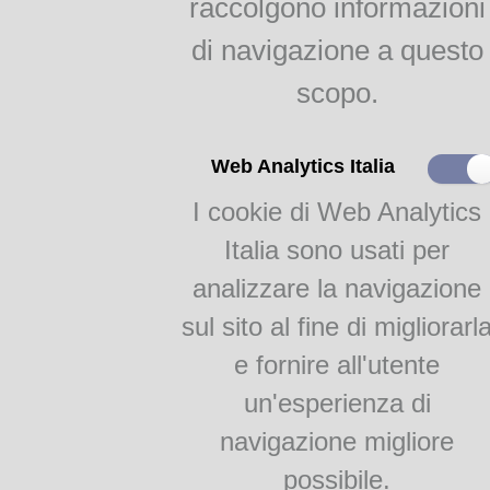
raccolgono informazioni
indici
Agricoltura parmense
di navigazione a questo
raggr.
scopo.
Il gelso e la bachicoltura
RAGGRUPPAMENTI
Web Analytics Italia
I cookie di Web Analytics
Monografie
Academia Barilla 1
Italia sono usati per
Academia Barilla 2
analizzare la navigazione
sul sito al fine di migliorarl
e fornire all'utente
un'esperienza di
navigazione migliore
Teca Digitale Biblioteche del Comune di Parma - V.lo Santa Maria 5, 43125 Pa
possibile.