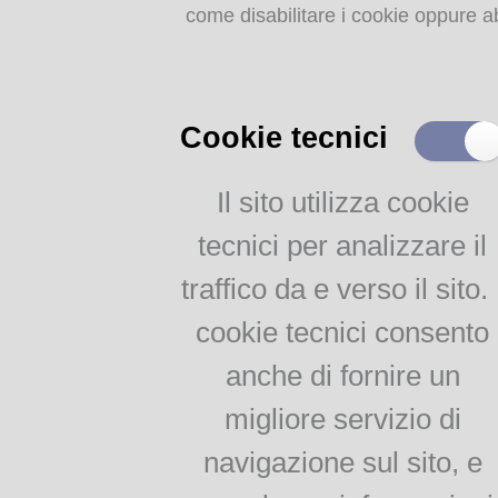
come disabilitare i cookie oppure ab
Storia dell'agricoltura
parmense: indice
MEMORIE
RITROVATE
Cookie tecnici
Chiese, Oratori, Chiostri
e Conventi
Il sito utilizza cookie
Il 25 aprile delle tradizioni
tecnici per analizzare il
popolari
Via della salute
traffico da e verso il sito. 
Tempo di guerra, tempo
d'amore
cookie tecnici consento
anche di fornire un
AGRICOLTURA
migliore servizio di
PARMENSE
navigazione sul sito, e
Agricoltura parmense: