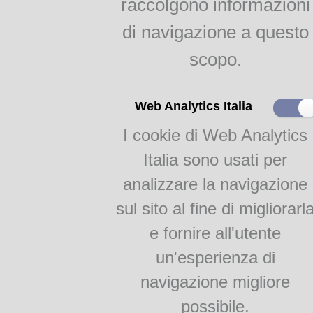
raccolgono informazioni
indici
Agricoltura parmense
di navigazione a questo
raggr.
scopo.
Il gelso e la bachicoltura
RAGGRUPPAMENTI
Web Analytics Italia
I cookie di Web Analytics
Monografie
Academia Barilla 1
Italia sono usati per
Academia Barilla 2
analizzare la navigazione
sul sito al fine di migliorarl
e fornire all'utente
un'esperienza di
navigazione migliore
Teca Digitale Biblioteche del Comune di Parma - V.lo Santa Maria 5, 43125 Pa
possibile.