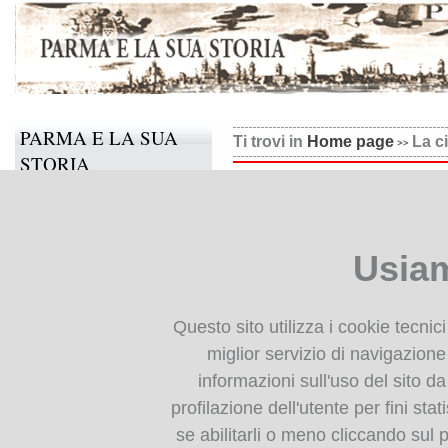
PARMA E LA SUA
Ti trovi in
Home page
La ci
STORIA
La città latente
Il progetto
La *città latente. 2, Aspetti i
Informazioni e contatti
parmense dell'800 e oltre : P
Usiam
Collabora anche tu
Guazzatoio, 18 Novembre 95-1
Schianchi ; con scritti di Val
BIBLIOTECA
Questo sito utilizza i cookie tecnic
DIGITALE
miglior servizio di navigazione 
FlipBooks 2:
informazioni sull'uso del sito da
Monografie: indice
La città latente bis
profilazione dell'utente per fini stat
Periodici: indice
se abilitarli o meno cliccando sul 
Cartografia storica