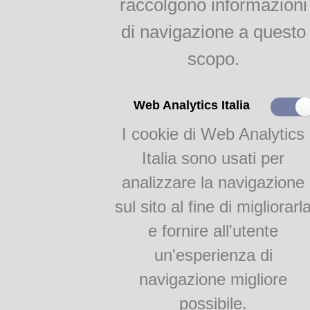
raccolgono informazioni
indici
Agricoltura parmense
di navigazione a questo
raggr.
scopo.
Il gelso e la bachicoltura
RAGGRUPPAMENTI
Web Analytics Italia
I cookie di Web Analytics
Monografie
Academia Barilla 1
Italia sono usati per
Academia Barilla 2
analizzare la navigazione
sul sito al fine di migliorarl
e fornire all'utente
un'esperienza di
navigazione migliore
Teca Digitale Biblioteche del Comune di Parma - V.lo Santa Maria 5, 43125 Pa
possibile.