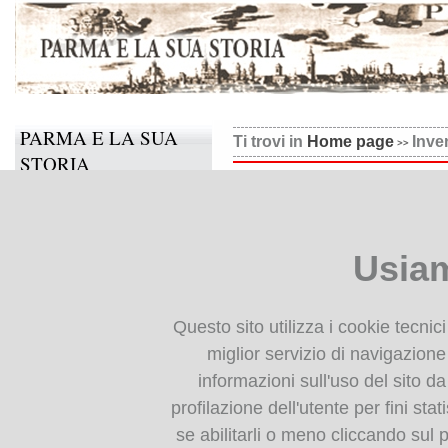
PARMA E LA SUA
Ti trovi in
Home page
Inve
STORIA
Inventario dell'Archivio 
Il progetto
Informazioni e contatti
Inventario dell'Archivio Ant
Usiam
Collabora anche tu
Umberto Balestrazzi di Parm
-
Parma : Biblioteca Umbert
BIBLIOTECA
Questo sito utilizza i cookie tecnic
cm
DIGITALE
miglior servizio di navigazione 
informazioni sull'uso del sito da
Monografie: indice
FlipBooks 2:
profilazione dell'utente per fini stat
Periodici: indice
Inventario dell'Archivio An
se abilitarli o meno cliccando sul 
Cartografia storica