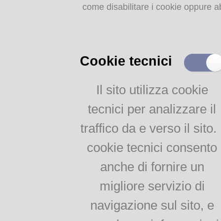
come disabilitare i cookie oppure ab
Storia dell'agricoltura
parmense: indice
MEMORIE
RITROVATE
Cookie tecnici
Chiese, Oratori, Chiostri
e Conventi
Il sito utilizza cookie
Il 25 aprile delle tradizioni
tecnici per analizzare il
popolari
Via della salute
traffico da e verso il sito. 
Tempo di guerra, tempo
d'amore
cookie tecnici consento
anche di fornire un
AGRICOLTURA
migliore servizio di
PARMENSE
navigazione sul sito, e
Agricoltura parmense: