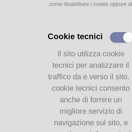
come disabilitare i cookie oppure ab
Storia dell'agricoltura
parmense: indice
MEMORIE
RITROVATE
Cookie tecnici
Chiese, Oratori, Chiostri
e Conventi
Il sito utilizza cookie
Il 25 aprile delle tradizioni
tecnici per analizzare il
popolari
Via della salute
traffico da e verso il sito. 
Tempo di guerra, tempo
d'amore
cookie tecnici consento
anche di fornire un
AGRICOLTURA
migliore servizio di
PARMENSE
navigazione sul sito, e
Agricoltura parmense: