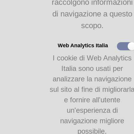
raccolgono informazioni
indici
Agricoltura parmense
di navigazione a questo
raggr.
scopo.
Il gelso e la bachicoltura
RAGGRUPPAMENTI
Web Analytics Italia
Titolo: Il cuoco milanese e 
spagnuola, inglese, francese,
I cookie di Web Analytics
Monografie
Lingua: Italiano
Academia Barilla 1
Italia sono usati per
Luogo di edizione: [Milano]
Academia Barilla 2
Editore: Francesco Pagnoni
analizzare la navigazione
Tipografo: Francesco Pagno
sul sito al fine di migliorarl
Data di edizione: [186.?]
Edizioni conosciute: Milano, 
e fornire all'utente
facsimile: Milano, Insubria, 
un'esperienza di
Formato: In 8
Paginazione: 350
navigazione migliore
Categoria: Ricettari
possibile.
Soggetti: Cucina: Milano; Cu