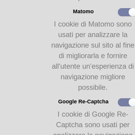
Note: Contiene un Calendario 
Matomo
delle preparazioni di stagione.
I cookie di Matomo sono
usati per analizzare la
Dalla
Biblioteca Gastronom
navigazione sul sito al fine
info@academiabarilla.com
di migliorarla e fornire
FlipBooks 2:
all'utente un'esperienza di
Cuoco milanese e cucineri
navigazione migliore
possibile.
Teca Digitale Biblioteche del Comune di Parma - V.lo Santa Maria 5, 43125 Pa
Google Re-Captcha
I cookie di Google Re-
Captcha sono usati per