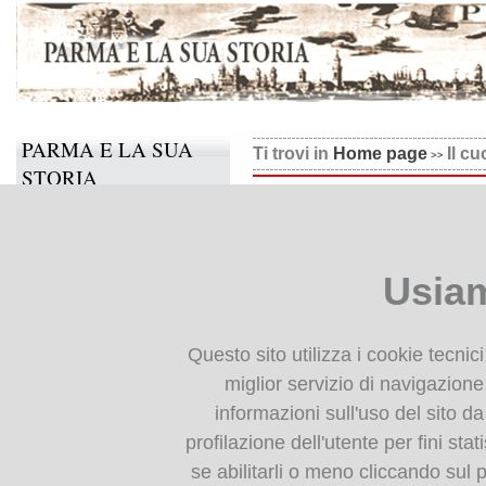
PARMA E LA SUA
Ti trovi in
Home page
Il c
STORIA
Il cuoco milanese e la cu
Il progetto
Informazioni e contatti
Usiam
Collabora anche tu
BIBLIOTECA
Questo sito utilizza i cookie tecnic
DIGITALE
miglior servizio di navigazione 
informazioni sull'uso del sito da
Monografie: indice
profilazione dell'utente per fini stat
Periodici: indice
se abilitarli o meno cliccando sul 
Cartografia storica