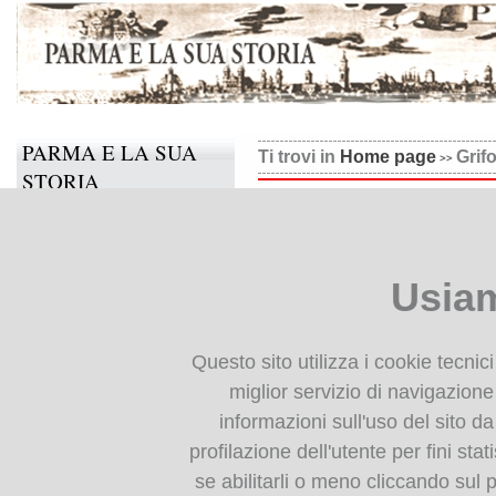
PARMA E LA SUA
Ti trovi in
Home page
Grifo
STORIA
Grifoni, Trattato di gelater
Il progetto
Informazioni e contatti
Usiam
Collabora anche tu
BIBLIOTECA
Questo sito utilizza i cookie tecnic
DIGITALE
miglior servizio di navigazione 
informazioni sull'uso del sito da
Monografie: indice
profilazione dell'utente per fini stat
Periodici: indice
se abilitarli o meno cliccando sul 
Cartografia storica