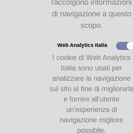
raccolgono informazioni
indici
Agricoltura parmense
di navigazione a questo
raggr.
scopo.
Il gelso e la bachicoltura
Autore: GRIFONI En
RAGGRUPPAMENTI
Web Analytics Italia
XX)
I cookie di Web Analytics
Monografie
Titolo:
T
Academia Barilla 1
la fabbricazione dei gelati e
Italia sono usati per
Lingua:
Italia
Academia Barilla 2
analizzare la navigazione
Luogo di edizione:
Mil
Editore:
Casa Editr
sul sito al fine di migliorarl
Tipografo:
Casa Editr
e fornire all'utente
Data di edizione:
191
Edizioni conosciute:
Milano
un'esperienza di
Risparmio Verona, Vicenza, 
navigazione migliore
2009 (Anastatica ed. 1911).
Formato:
possibile.
In 