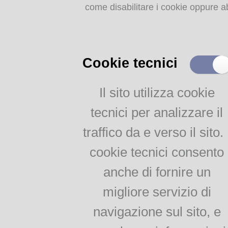
come disabilitare i cookie oppure ab
Storia dell'agricoltura
parmense: indice
MEMORIE
RITROVATE
Cookie tecnici
Chiese, Oratori, Chiostri
e Conventi
Il sito utilizza cookie
Il 25 aprile delle tradizioni
tecnici per analizzare il
popolari
Via della salute
traffico da e verso il sito. 
Tempo di guerra, tempo
d'amore
cookie tecnici consento
anche di fornire un
AGRICOLTURA
migliore servizio di
PARMENSE
navigazione sul sito, e
Agricoltura parmense: