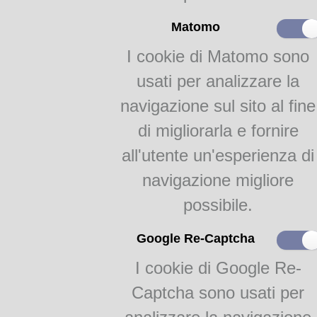
Paginazione:
159, 7 
Categoria:
Ricett
Matomo
Soggetti:
Conserve; 
I cookie di Matomo sono
Note:
R
usati per analizzare la
Prefazione con firma dell’Auto
laboratorio di gelateria. Indic
navigazione sul sito al fine
Dalla
Biblioteca Gastronom
di migliorarla e fornire
info@academiabarilla.com
all'utente un'esperienza di
navigazione migliore
possibile.
FlipBooks 2:
Trattato di gelateria
Google Re-Captcha
I cookie di Google Re-
Teca Digitale Biblioteche del Comune di Parma - V.lo Santa Maria 5, 43125 Pa
Captcha sono usati per