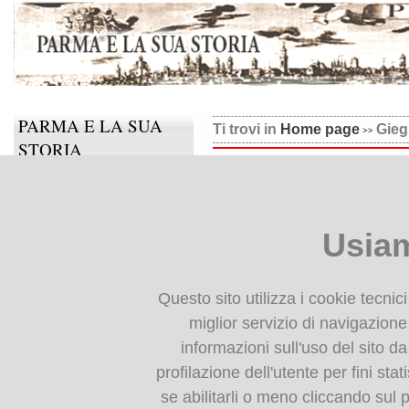
PARMA E LA SUA
Ti trovi in
Home page
Giegh
STORIA
Giegher, Li tre trattati
Il progetto
Informazioni e contatti
Usiam
Collabora anche tu
BIBLIOTECA
Questo sito utilizza i cookie tecnic
DIGITALE
miglior servizio di navigazione 
informazioni sull'uso del sito da
Monografie: indice
profilazione dell'utente per fini stat
Periodici: indice
se abilitarli o meno cliccando sul 
Cartografia storica