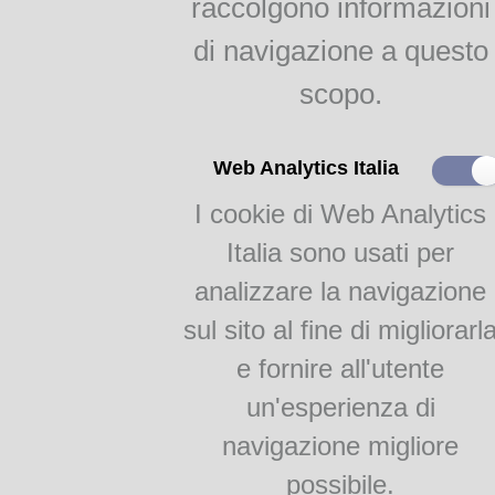
raccolgono informazioni
indici
Tipografo:
Paolo Fr
Agricoltura parmense
di navigazione a questo
Data di edizione:
163
raggr.
Edizioni conosciute:
scopo.
Il gelso e la bachicoltura
Frambotto, 1639; facsimile: 
Formato:
In 4 ob
Paginazione:
[
RAGGRUPPAMENTI
Web Analytics Italia
Categoria:
Tratt
Soggetti:
Scalco, Trin
I cookie di Web Analytics
Monografie
Academia Barilla 1
Note:
R
Italia sono usati per
di testi molto brevi, ma ricca
Academia Barilla 2
analizzare la navigazione
primo descrive il modo di pie
insegna la maniera di mettere
sul sito al fine di migliorarl
trinciare ogni genere di carni
e fornire all'utente
Dalla
Biblioteca Gastronom
un'esperienza di
info@academiabarilla.com
navigazione migliore
FlipBooks 2:
possibile.