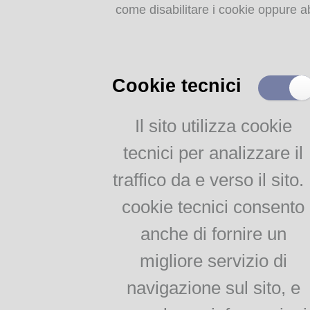
come disabilitare i cookie oppure ab
Storia dell'agricoltura
parmense: indice
MEMORIE
RITROVATE
Cookie tecnici
Chiese, Oratori, Chiostri
e Conventi
Il sito utilizza cookie
Autore:
G
Il 25 aprile delle tradizioni
Titolo:
L
tecnici per analizzare il
popolari
bavaro di Mosburc, trinciant
Via della salute
Nel primo si mostra con facil
traffico da e verso il sito. 
Tempo di guerra, tempo
di panni lini… Nel secondo, in
d'amore
cookie tecnici consento
conoscere le stagioni di tutt
mettere in tavola le viuande…
anche di fornire un
il modo di trinciare ogni sor
AGRICOLTURA
migliore servizio di
cose accresciuta.
Lingua:
Italia
PARMENSE
navigazione sul sito, e
Luogo di edizione:
Pad
Agricoltura parmense:
Editore:
Paolo Fr