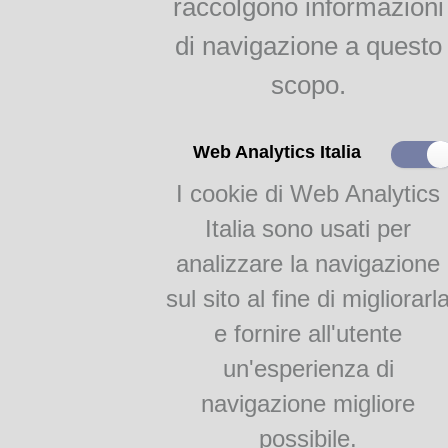
raccolgono informazioni
indici
Agricoltura parmense
di navigazione a questo
raggr.
scopo.
Il gelso e la bachicoltura
RAGGRUPPAMENTI
Web Analytics Italia
Autore: GIACCHI
XIX) 
I cookie di Web Analytics
Monografie
Titolo:
I
Academia Barilla 1
Italia sono usati per
mangia e come dobbiamo ma
Academia Barilla 2
analizzare la navigazione
Lingua:
Italia
Luogo di edizione:
Mil
sul sito al fine di migliorarl
Editore:
Presso Em
e fornire all'utente
Tipografo:
Tip. Emil
Data di edizione:
188
un'esperienza di
Edizioni conosciute:
Milan
navigazione migliore
IPSA, 2006 (stampa 2008), Ri
1881.
possibile.