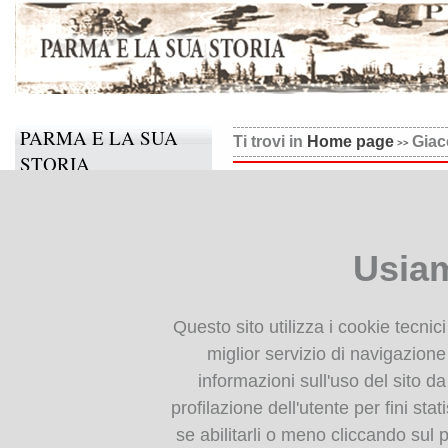
PARMA E LA SUA
Ti trovi in
Home page
Giac
STORIA
Giacchi, Il medico in cuci
Il progetto
Informazioni e contatti
Usiam
Collabora anche tu
BIBLIOTECA
Questo sito utilizza i cookie tecnic
DIGITALE
miglior servizio di navigazione 
informazioni sull'uso del sito da
Monografie: indice
profilazione dell'utente per fini stat
Periodici: indice
se abilitarli o meno cliccando sul 
Cartografia storica