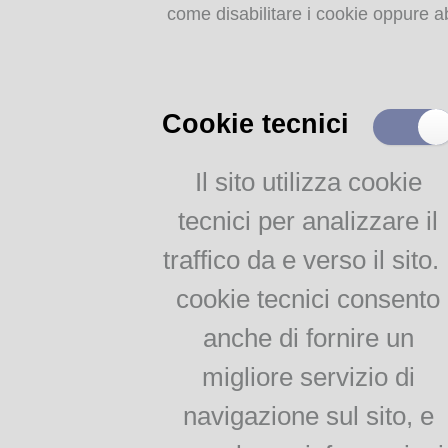
come disabilitare i cookie oppure ab
Storia dell'agricoltura
parmense: indice
MEMORIE
RITROVATE
Cookie tecnici
Chiese, Oratori, Chiostri
e Conventi
Il sito utilizza cookie
Il 25 aprile delle tradizioni
tecnici per analizzare il
popolari
Via della salute
traffico da e verso il sito. 
Tempo di guerra, tempo
d'amore
cookie tecnici consento
anche di fornire un
AGRICOLTURA
migliore servizio di
PARMENSE
navigazione sul sito, e
Agricoltura parmense: