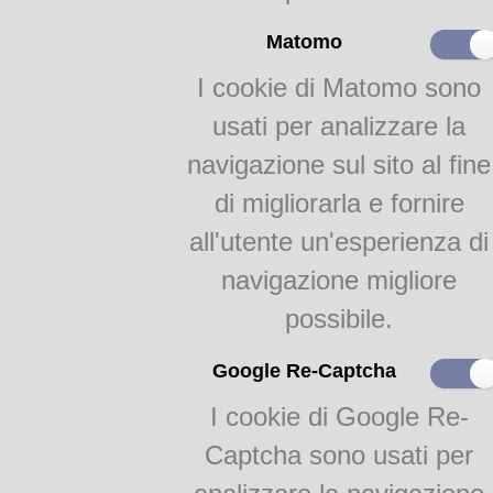
Formato:
In 
Paginazione:
24
Matomo
Categoria:
Dietet
I cookie di Matomo sono
Soggetti:
Alimenti;
Note:
usati per analizzare la
Indice dei capitoli in fine. D
navigazione sul sito al fine
Dalla
Biblioteca Gastronomic
di migliorarla e fornire
info@academiabarilla.com
all'utente un'esperienza di
FlipBooks 2:
navigazione migliore
medico in cucina (Il)
possibile.
Google Re-Captcha
Teca Digitale Biblioteche del Comune di Parma - V.lo Santa Maria 5, 43125 Pa
I cookie di Google Re-
Captcha sono usati per