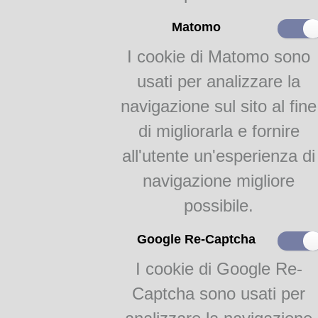
Paginazione:
30
Matomo
Categoria:
Ricett
Soggetti:
Alimenti; Co
I cookie di Matomo sono
Ricette
usati per analizzare la
Note:
vocaboli in dialetto milanese 
navigazione sul sito al fine
Dedica. Indice in fine. L’Auto
di migliorarla e fornire
delle due edizioni Guigoni d
pubblicazione.
all'utente un'esperienza di
Dalla
Biblioteca Gastronom
navigazione migliore
info@academiabarilla.com
possibile.
FlipBooks 2:
Google Re-Captcha
Verdura legumi e frutta
I cookie di Google Re-
Captcha sono usati per
Teca Digitale Biblioteche del Comune di Parma - V.lo Santa Maria 5, 43125 Pa