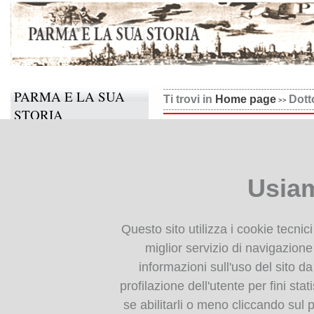
PARMA E LA SUA
Ti trovi in
Home page
Dott
STORIA
Dottor Antonio, Verdura, 
Il progetto
Informazioni e contatti
Usiam
Collabora anche tu
BIBLIOTECA
Questo sito utilizza i cookie tecnic
DIGITALE
miglior servizio di navigazione 
informazioni sull'uso del sito da
Monografie: indice
profilazione dell'utente per fini stat
Periodici: indice
se abilitarli o meno cliccando sul 
Cartografia storica