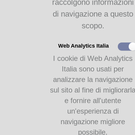
raccolgono informazioni
indici
Agricoltura parmense
di navigazione a questo
raggr.
scopo.
Il gelso e la bachicoltura
RAGGRUPPAMENTI
Autore: DOTTOR A
Web Analytics Italia
Titolo:
V
I cookie di Web Analytics
Monografie
sapienza domestica. Ricette 
Academia Barilla 1
In copertina
: Il re dei 
Italia sono usati per
[variante del titolo].
Academia Barilla 2
analizzare la navigazione
Lingua:
Italia
Luogo di edizione:
Mil
sul sito al fine di migliorarl
Editore:
P. Car
e fornire all'utente
Tipografo:
P. Car
un'esperienza di
Data di edizione:
189
Edizione:
navigazione migliore
Edizioni conosciute:
Milan
possibile.
Formato:
In 