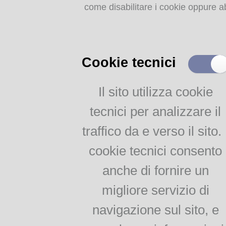
come disabilitare i cookie oppure ab
Storia dell'agricoltura
parmense: indice
MEMORIE
RITROVATE
Cookie tecnici
Chiese, Oratori, Chiostri
e Conventi
Il sito utilizza cookie
Il 25 aprile delle tradizioni
tecnici per analizzare il
popolari
Via della salute
traffico da e verso il sito. 
Tempo di guerra, tempo
d'amore
cookie tecnici consento
anche di fornire un
AGRICOLTURA
migliore servizio di
PARMENSE
navigazione sul sito, e
Agricoltura parmense: