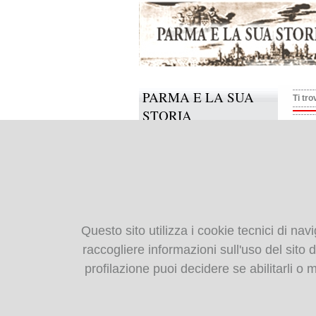
PARMA E LA SUA
Ti tro
STORIA
Dizi
Il progetto
Informazioni e contatti
Abran
conti
Collabora anche tu
Adkin
music
BIBLIOTECA
Alber
Questo sito utilizza i cookie tecnici di nav
DIGITALE
Zanic
raccogliere informazioni sull'uso del sito da
Albo
profilazione puoi decidere se abilitarli o
Monografie: indice
Roma,
Periodici: indice
Alega
odium
Cartografia storica
(10),