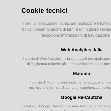
Storia dell'agricoltura
Alega
parmense: indice
Cookie tecnici
eoru
ad e
MEMORIE
Allac
Il sito utilizza cookie tecnici per analizzare il traffic
RITROVATE
Venez
tecnici consento anche di fornire un migliore servizi
Alman
raccolgono informazioni di navigazione
Chiese, Oratori, Chiostri
Borto
e Conventi
Amat 
Web Analytics Italia
opere
Il 25 aprile delle tradizioni
Deput
popolari
I cookie di Web Analytics Italia sono usati per analizzare 
Amat 
Via della salute
di migliorarla e fornire all'utente un'esperienza di nav
Biogr
Tempo di guerra, tempo
Roma
d'amore
Matomo
Amat 
scrit
I cookie di Matomo sono usati per analizzare la navig
Angio
migliorarla e fornire all'utente un'esperienza di navi
Roma,
AGRICOLTURA
Google Re-Captcha
Annua
PARMENSE
conte
I cookie di Google Re-Captcha sono usati per analizzare l
Brunia
Agricoltura parmense: