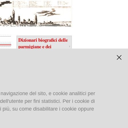
Dizionari biografici delle
parmigiane e dei
parmigiani
oll.
logna,
 navigazione del sito, e cookie analitici per
ll'utente per fini statistici. Per i cookie di
Biblioteca digitale
i più, su come disabilitare i cookie oppure
gastronomica di:
4°,