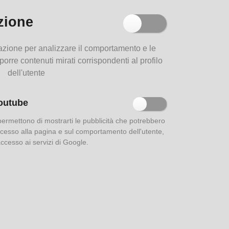
ogus
zione
sque
Parma e i suoi dialetti
) pp.
.
filazione per analizzare il comportamento e le
oporre contenuti mirati corrispondenti al profilo
no, G.
dell'utente
e loro
outube
Le strade di Parma
 permettono di mostrarti le pubblicità che potrebbero
a.
 accesso alla pagina e sul comportamento dell'utente,
'accesso ai servizi di Google.
o
no.
Aurea Parma: indici della
rivista