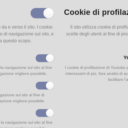
mbe Philippe, Heroes et victimae charitatis Societatis Jesu, seu catal
Cookie di profila
m e S. J. charitati animam devoverunt. Extremum decennium adjecit u
xactum annum 1657 Joannes Nadasi. Roma, Varesi, 1658, VII - 568, (8
ci Leone, Drammaturgia accresciuta e continuata fino all’anno MDCCLV
o da e verso il sito. I cookie
Il sito utilizza cookie di pro
ia, Pasquali, 1755, In 8°, 1016 col.
o di navigazione sul sito, e
scelte degli utenti al fine di pr
acco internazionale dei poeti, 1973. A cura di Giancarlo Vigorelli. Mila
 a questo scopo.
letti, 1972, In 8°, 392 (notizie bibliografiche 349-383).
di San Filippo Pietro, Biografia dei viaggiatori italiani e bibliografia dell
Y
. In Studi bibliografici sulla storia della geografia in Italia, Roma,
azione Ministeriale della Società Geografica Italiana, 1875, 1-278.
la navigazione sul sito al fine
I cookie di profilazione di Youtube
di San Filippo Pietro, Studi biografici sulla storia della geografia in Itali
igazione migliore possibile.
interessarti di più, fare analisi di
afia dei viaggiatori italiani colla bibliografia delle loro opere. Roma, Tip.
facilitare l
na, 2
edizione, 1882, XI-742.
a
di San Filippo Pietro, Gli illustri viaggiatori italiani, con antologia dei lor
ti. Roma, Tip. dell’Opinione, 1885, In 8°, VIII-548.
azione sul sito al fine di
lini Alfredo, Socialismo e socialisti in Italia. Introduzione di Paolo Spria
gazione migliore possibile.
 Editori Riuniti, 1966, In 8°, 416 pp., ill.
rio biografico universale. Raccolta delle biografie dei più illustri
mporanei. Torino, UTET, 1-3, 1884/1885-1886/1887. Direttore Attilio
a navigazione sul sito al fine
lti.