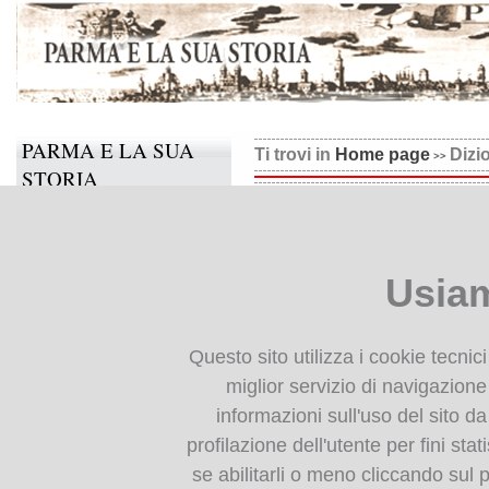
PARMA E LA SUA
Ti trovi in
Home page
Dizi
STORIA
Dizionario biografico: Ai
Il progetto
Informazioni e contatti
AIANI-ALESSIO
Usiam
Collabora anche tu
AIANI, vedi AJANI
AICARDI
ANDREA
BIBLIOTECA
Parma ante 1445-Parma post 1484
Questo sito utilizza i cookie tecnic
DIGITALE
Scrittore, di famiglia appartenente al
miglior servizio di navigazione 
Andrea Aicardi da Parma fu condotto
28 di Maggio del 1465, e nel 1466 a
informazioni sull'uso del sito da
Monografie: indice
l’orazione per la venuta del nuovo Ve
profilazione dell'utente per fini stat
Periodici: indice
il suo congedo con epigramma riportat
rilevansi dette notizie. Dell’Aicardi 
se abilitarli o meno cliccando sul 
Cartografia storica
Gaspare Lanci. Nella Raccolta intitol