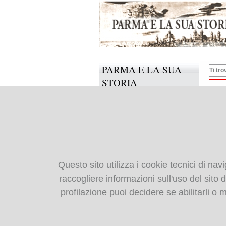
PARMA E LA SUA
Ti tro
STORIA
Del
Il progetto
Informazioni e contatti
Collabora anche tu
BIBLIOTECA
Questo sito utilizza i cookie tecnici di nav
DIGITALE
raccogliere informazioni sull'uso del sito da
profilazione puoi decidere se abilitarli o
Monografie: indice
Periodici: indice
Cartografia storica