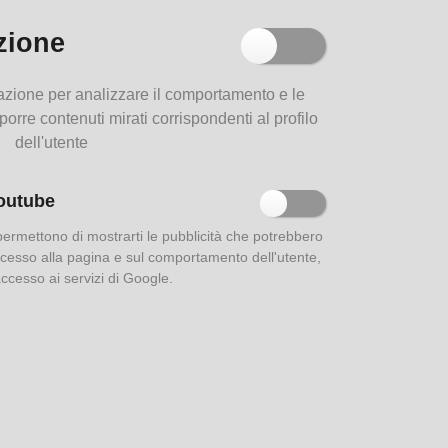
zione
Parma e i suoi dialetti
filazione per analizzare il comportamento e le
oporre contenuti mirati corrispondenti al profilo
dell'utente
outube
Le strade di Parma
 permettono di mostrarti le pubblicità che potrebbero
 accesso alla pagina e sul comportamento dell'utente,
'accesso ai servizi di Google.
Aurea Parma: indici della
rivista