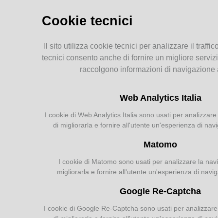
Storia dell'agricoltura
parmense: indice
Cookie tecnici
MEMORIE
Il sito utilizza cookie tecnici per analizzare il traffic
RITROVATE
tecnici consento anche di fornire un migliore servizi
raccolgono informazioni di navigazione
Chiese, Oratori, Chiostri
e Conventi
Web Analytics Italia
Il 25 aprile delle tradizioni
popolari
I cookie di Web Analytics Italia sono usati per analizzare 
Via della salute
di migliorarla e fornire all'utente un'esperienza di nav
Tempo di guerra, tempo
d'amore
Matomo
I cookie di Matomo sono usati per analizzare la navig
migliorarla e fornire all'utente un'esperienza di navi
AGRICOLTURA
Google Re-Captcha
PARMENSE
I cookie di Google Re-Captcha sono usati per analizzare l
Agricoltura parmense: