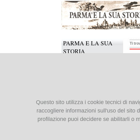
PARMA E LA SUA
Ti tro
STORIA
Alle
Il progetto
Informazioni e contatti
Collabora anche tu
BIBLIOTECA
Questo sito utilizza i cookie tecnici di nav
DIGITALE
raccogliere informazioni sull'uso del sito da
profilazione puoi decidere se abilitarli o
Monografie: indice
Periodici: indice
Cartografia storica