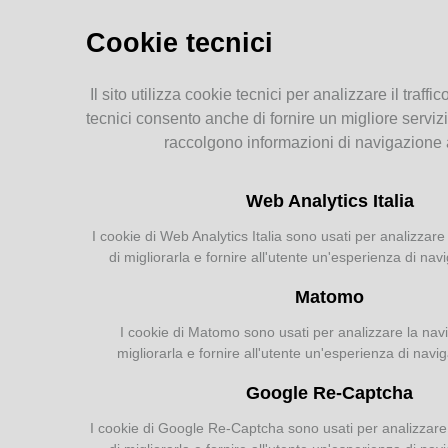
Storia dell'agricoltura
parmense: indice
Cookie tecnici
MEMORIE
alleg
Il sito utilizza cookie tecnici per analizzare il traffic
RITROVATE
A
tecnici consento anche di fornire un migliore servizi
raccolgono informazioni di navigazione
Chiese, Oratori, Chiostri
e Conventi
Web Analytics Italia
Il 25 aprile delle tradizioni
popolari
I cookie di Web Analytics Italia sono usati per analizzare 
Via della salute
di migliorarla e fornire all'utente un'esperienza di nav
Tempo di guerra, tempo
d'amore
Matomo
I cookie di Matomo sono usati per analizzare la navig
migliorarla e fornire all'utente un'esperienza di navi
AGRICOLTURA
Google Re-Captcha
PARMENSE
I cookie di Google Re-Captcha sono usati per analizzare l
Agricoltura parmense: