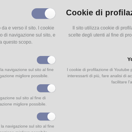
Cookie di profila
ati:
o da e verso il sito. I cookie
Il sito utilizza cookie di pro
llevamento del baco da seta_unito.pdf
Scarica il documento
(6,69 
o di navigazione sul sito, e
scelte degli utenti al fine di pr
 a questo scopo.
Y
la navigazione sul sito al fine
I cookie di profilazione di Youtube
igazione migliore possibile.
interessarti di più, fare analisi di
facilitare l
azione sul sito al fine di
gazione migliore possibile.
a navigazione sul sito al fine