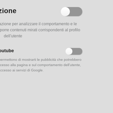
zione
Parma e i suoi dialetti
filazione per analizzare il comportamento e le
MiB)
oporre contenuti mirati corrispondenti al profilo
dell'utente
outube
Le strade di Parma
 permettono di mostrarti le pubblicità che potrebbero
 accesso alla pagina e sul comportamento dell'utente,
'accesso ai servizi di Google.
Aurea Parma: indici della
rivista