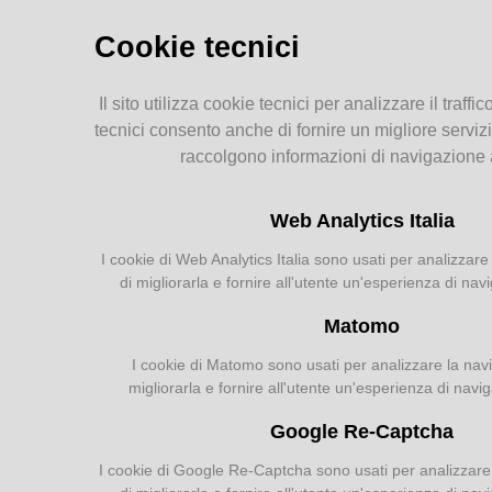
Storia dell'agricoltura
parmense: indice
Cookie tecnici
MEMORIE
Il sito utilizza cookie tecnici per analizzare il traffic
RITROVATE
tecnici consento anche di fornire un migliore servizi
raccolgono informazioni di navigazione
Chiese, Oratori, Chiostri
e Conventi
Web Analytics Italia
Il 25 aprile delle tradizioni
popolari
I cookie di Web Analytics Italia sono usati per analizzare 
Via della salute
di migliorarla e fornire all'utente un'esperienza di nav
Tempo di guerra, tempo
d'amore
Matomo
I cookie di Matomo sono usati per analizzare la navig
migliorarla e fornire all'utente un'esperienza di navi
AGRICOLTURA
Google Re-Captcha
PARMENSE
I cookie di Google Re-Captcha sono usati per analizzare l
Agricoltura parmense: