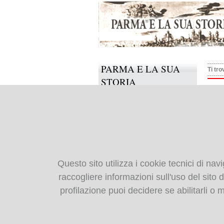
PARMA E LA SUA
Ti tro
STORIA
Agr
Il progetto
Agric
Informazioni e contatti
Collabora anche tu
Agric
Flip
BIBLIOTECA
Questo sito utilizza i cookie tecnici di nav
Agri
DIGITALE
raccogliere informazioni sull'uso del sito da
profilazione puoi decidere se abilitarli o
Monografie: indice
Periodici: indice
Cartografia storica