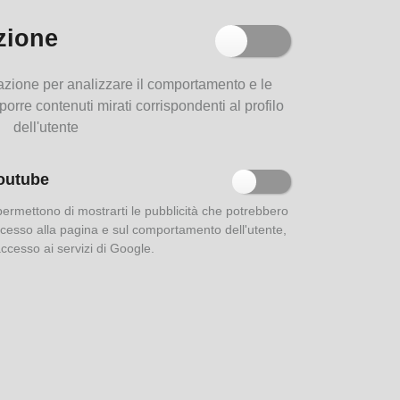
zione
Parma e i suoi dialetti
filazione per analizzare il comportamento e le
oporre contenuti mirati corrispondenti al profilo
dell'utente
outube
Le strade di Parma
 permettono di mostrarti le pubblicità che potrebbero
 accesso alla pagina e sul comportamento dell'utente,
'accesso ai servizi di Google.
Aurea Parma: indici della
rivista