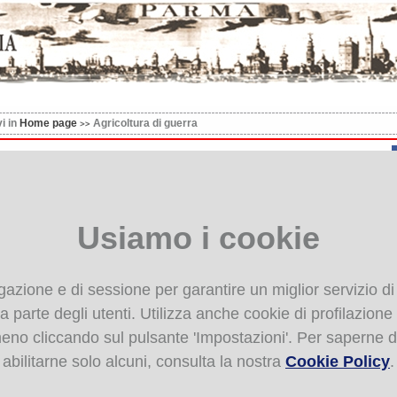
vi in
Home page
Agricoltura di guerra
icoltura di guerra
oltura di guerra
Usiamo i cookie
oltura di guerra
Books 2:
igazione e di sessione per garantire un miglior servizio di
coltura di guerra
 parte degli utenti. Utilizza anche cookie di profilazione de
 meno cliccando sul pulsante 'Impostazioni'. Per saperne d
abilitarne solo alcuni, consulta la nostra
Cookie Policy
.